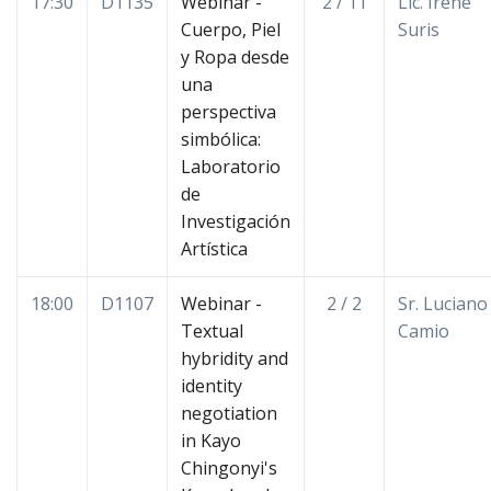
17:30
D1135
Webinar -
2 / 11
Lic. Irene
Cuerpo, Piel
Suris
y Ropa desde
una
perspectiva
simbólica:
Laboratorio
de
Investigación
Artística
18:00
D1107
Webinar -
2 / 2
Sr. Luciano
Textual
Camio
hybridity and
identity
negotiation
in Kayo
Chingonyi's