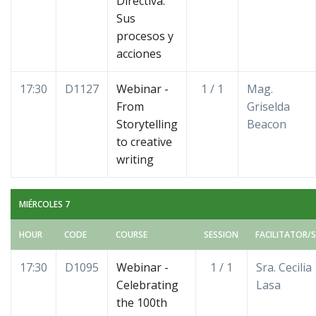
Directiva:
Sus
procesos y
acciones
17:30
D1127
Webinar -
1 / 1
Mag.
From
Griselda
Storytelling
Beacon
to creative
writing
MIÉRCOLES 7
HOUR
CODE
COURSE
SESSION
FACILITATOR/S
17:30
D1095
Webinar -
1 / 1
Sra. Cecilia
Celebrating
Lasa
the 100th