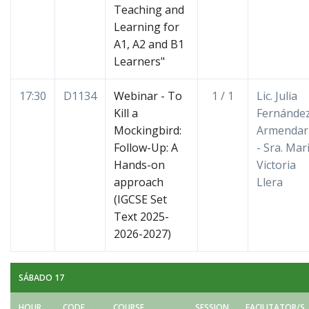
Teaching and
Learning for
A1, A2 and B1
Learners"
17:30
D1134
Webinar - To
1 / 1
Lic. Julia
Kill a
Fernánde
Mockingbird:
Armendar
Follow-Up: A
- Sra. Mar
Hands-on
Victoria
approach
Llera
(IGCSE Set
Text 2025-
2026-2027)
SÁBADO 17
HOUR
CODE
COURSE
SESSION
FACILITATOR/S