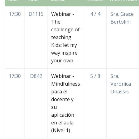
17:30
D1115
Webinar -
4 / 4
Sra. Grace
The
Bertolini
challenge of
teaching
Kids: let my
way inspire
your own
17:30
D842
Webinar -
5 / 8
Sra.
Mindfulness
Verónica
para el
Onassis
docente y
su
aplicación
en el aula
(Nivel 1)