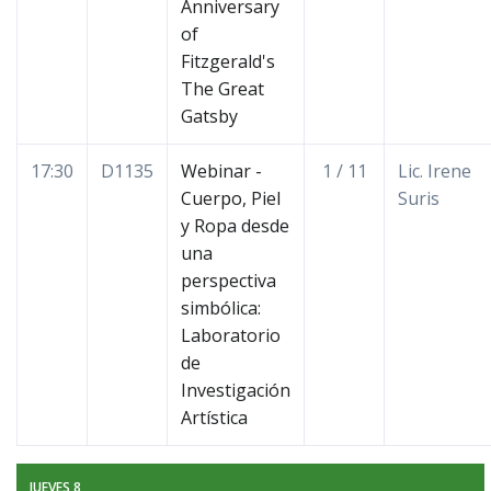
Anniversary
of
Fitzgerald's
The Great
Gatsby
17:30
D1135
Webinar -
1 / 11
Lic. Irene
Cuerpo, Piel
Suris
y Ropa desde
una
perspectiva
simbólica:
Laboratorio
de
Investigación
Artística
JUEVES 8