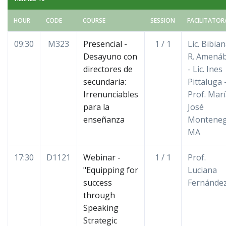
HOUR
CODE
COURSE
SESSION
FACILITATOR
09:30
M323
Presencial -
1 / 1
Lic. Bibia
Desayuno con
R. Amená
directores de
- Lic. Ines
secundaria:
Pittaluga 
Irrenunciables
Prof. Mar
para la
José
enseñanza
Montene
MA
17:30
D1121
Webinar -
1 / 1
Prof.
"Equipping for
Luciana
success
Fernánde
through
Speaking
Strategic