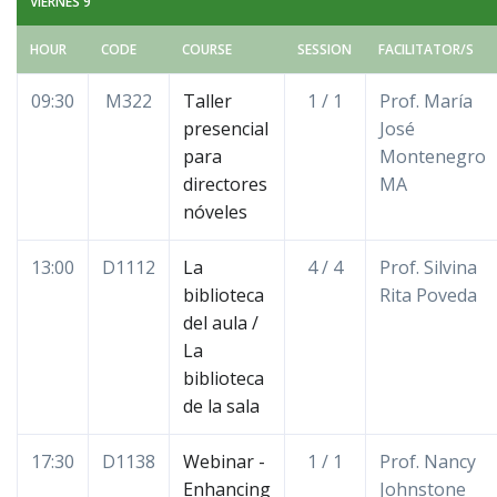
VIERNES 9
HOUR
CODE
COURSE
SESSION
FACILITATOR/S
09:30
M322
Taller
1 / 1
Prof. María
presencial
José
para
Montenegro
directores
MA
nóveles
13:00
D1112
La
4 / 4
Prof. Silvina
biblioteca
Rita Poveda
del aula /
La
biblioteca
de la sala
17:30
D1138
Webinar -
1 / 1
Prof. Nancy
Enhancing
Johnstone