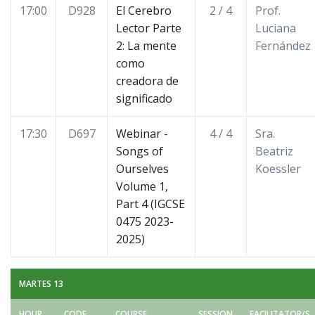
17:00
D928
El Cerebro
2 / 4
Prof.
Lector Parte
Luciana
2: La mente
Fernández
como
creadora de
significado
17:30
D697
Webinar -
4 / 4
Sra.
Songs of
Beatriz
Ourselves
Koessler
Volume 1,
Part 4 (IGCSE
0475 2023-
2025)
MARTES 13
HOUR
CODE
COURSE
SESSION
FACILITATOR/S