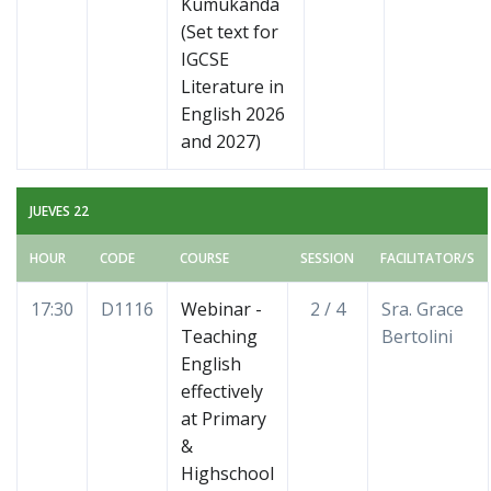
Kumukanda
(Set text for
IGCSE
Literature in
English 2026
and 2027)
JUEVES 22
HOUR
CODE
COURSE
SESSION
FACILITATOR/S
17:30
D1116
Webinar -
2 / 4
Sra. Grace
Teaching
Bertolini
English
effectively
at Primary
&
Highschool