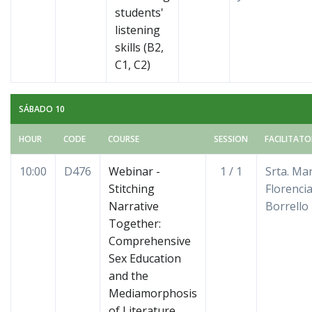
students'
listening
skills (B2,
C1, C2)
SÁBADO 10
HOUR
CODE
COURSE
SESSION
FACILITATO
10:00
D476
Webinar -
1 / 1
Srta. Ma
Stitching
Florenci
Narrative
Borrello
Together:
Comprehensive
Sex Education
and the
Mediamorphosis
of Literature