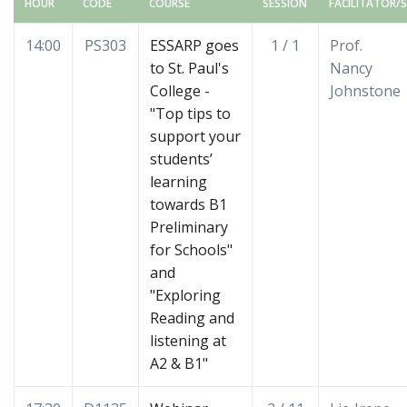
HOUR
CODE
COURSE
SESSION
FACILITATOR/S
14:00
PS303
ESSARP goes
1 / 1
Prof.
to St. Paul's
Nancy
College -
Johnstone
"Top tips to
support your
students’
learning
towards B1
Preliminary
for Schools"
and
"Exploring
Reading and
listening at
A2 & B1"