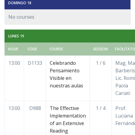
DOMINGO 18
No courses
LUNES 19
HOUR
CODE
COURSE
SESSION
FACILITAT
13:00
D1133
Celebrando
1 / 6
Mag. Ma
Pensamiento
Barberis
Visible en
Lic. Rom
nuestras aulas
Paola
Cariati
13:00
D988
The Effective
1 / 4
Prof.
Implementation
Luciana
of an Extensive
Fernánd
Reading