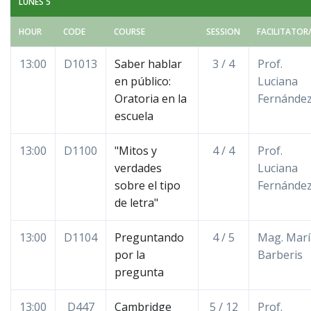
LUNES 5
HOUR
CODE
COURSE
SESSION
FACILITATOR
13:00
D1013
Saber hablar
3 / 4
Prof.
en público:
Luciana
Oratoria en la
Fernánde
escuela
13:00
D1100
"Mitos y
4 / 4
Prof.
verdades
Luciana
sobre el tipo
Fernánde
de letra"
13:00
D1104
Preguntando
4 / 5
Mag. Marí
por la
Barberis
pregunta
13:00
D447
Cambridge
5 / 12
Prof.