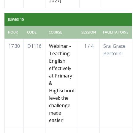
2027)
JUEVES 15
HOUR
CODE
COURSE
SESSION
FACILITATOR/S
17:30
D1116
Webinar -
1 / 4
Sra. Grace
Teaching
Bertolini
English
effectively
at Primary
&
Highschool
level: the
challenge
made
easier!