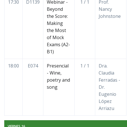
17:30
D1139
Webinar -
1 / 1
Prof.
Beyond
Nancy
the Score:
Johnstone
Making
the Most
of Mock
Exams (A2-
B1)
18:00
E074
Presencial
1 / 1
Dra.
- Wine,
Claudia
poetry and
Ferradas -
song
Dr.
Eugenio
López
Arriazu
VIERNES 16