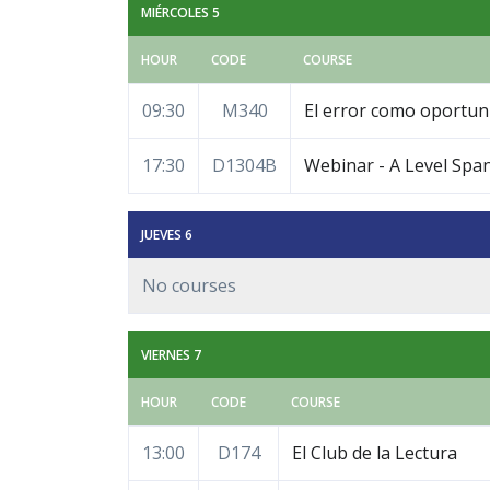
MIÉRCOLES 5
HOUR
CODE
COURSE
09:30
M340
El error como oportuni
17:30
D1304B
Webinar - A Level Spani
JUEVES 6
No courses
VIERNES 7
HOUR
CODE
COURSE
13:00
D174
El Club de la Lectura