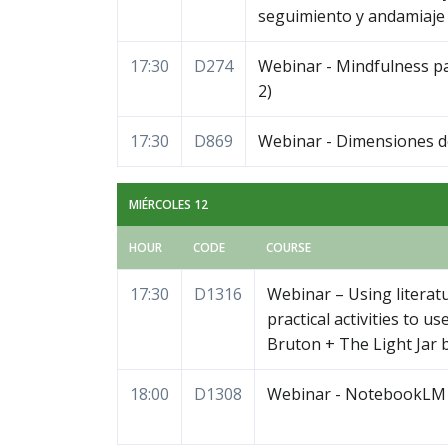
seguimiento y andamiaje
17:30
D274
Webinar - Mindfulness par
2)
17:30
D869
Webinar - Dimensiones de
MIÉRCOLES 12
HOUR
CODE
COURSE
17:30
D1316
Webinar – Using literatu
practical activities to 
Bruton + The Light Jar
18:00
D1308
Webinar - NotebookLM 