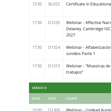
13:30
BL022
Certificate in Education
17:30
D1235
Webinar - Affective Nar
Delaney. Cambridge IGCS
2027
17:30
D1324
Webinar - Alfabetización 
sonidos Parte 1
17:30
D1313
Webinar - "Muestras de 
trabajos"
SÁBADO 8
HOUR
CODE
COURSE
10:00
D1300
Webinar - Undead Auste