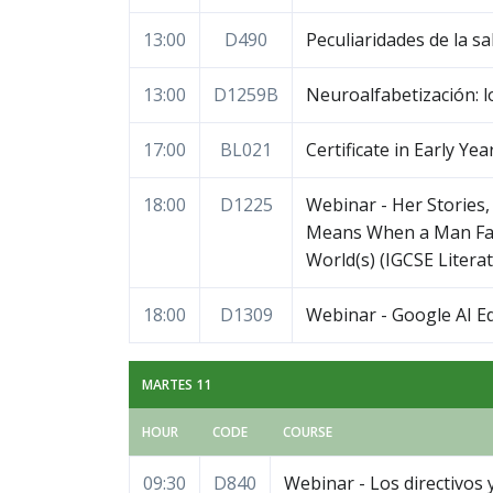
13:00
D490
Peculiaridades de la sa
13:00
D1259B
Neuroalfabetización: lo
17:00
BL021
Certificate in Early Ye
18:00
D1225
Webinar - Her Stories,
Means When a Man Fall
World(s) (IGCSE Literat
18:00
D1309
Webinar - Google AI Edu
MARTES 11
HOUR
CODE
COURSE
09:30
D840
Webinar - Los directivos 