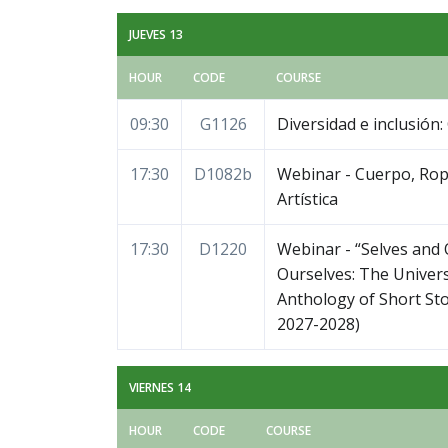
JUEVES 13
HOUR
CODE
COURSE
09:30
G1126
Diversidad e inclusión
17:30
D1082b
Webinar - Cuerpo, Rop
Artística
17:30
D1220
Webinar - “Selves and O
Ourselves: The Univer
Anthology of Short Stor
2027-2028)
VIERNES 14
HOUR
CODE
COURSE