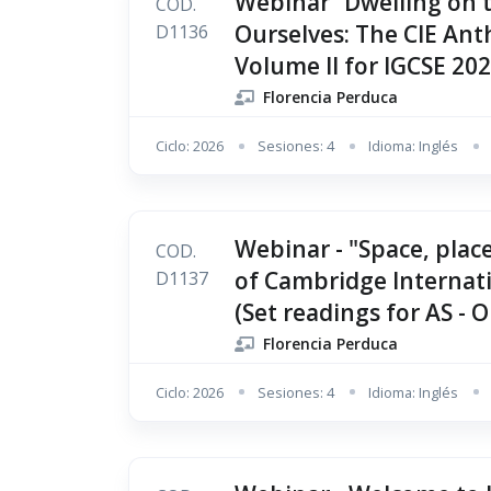
Webinar “Dwelling on t
COD.
Ourselves: The CIE Anth
D1136
Volume II for IGCSE 20
Florencia Perduca
Ciclo: 2026
Sesiones: 4
Idioma: Inglés
Webinar - "Space, place
COD.
of Cambridge Internati
D1137
(Set readings for AS - 
Florencia Perduca
Ciclo: 2026
Sesiones: 4
Idioma: Inglés