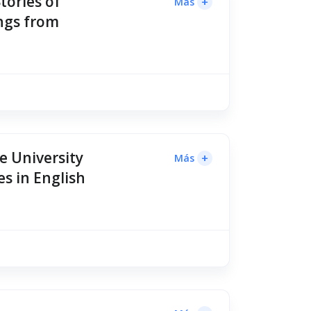
tories of
+
Más
ings from
he University
+
Más
s in English