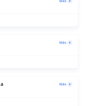
+
Más
+
Más
na
+
Más