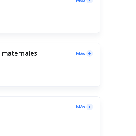
as maternales
+
Más
+
Más