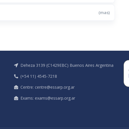
(mas)
Deheza 3139 (C1429EBC) Buenos Aires Argentina
(+54 11) 4545-7218
Centre: centre@essarp.org.ar
Exams: exams@essarp.org.ar