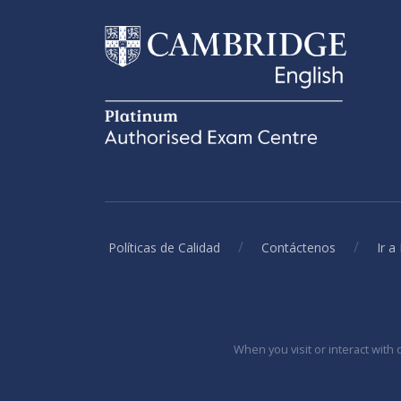
/
/
Políticas de Calidad
Contáctenos
Ir 
When you visit or interact with