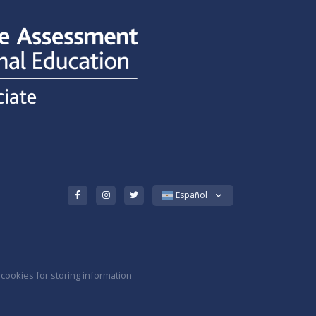
Español
 cookies for storing information