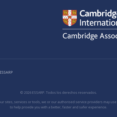
a ESSARP
© 2026 ESSARP. Todos los derechos reservados.
 our sites, services or tools, we or our authorised service providers may use
to help provide you with a better, faster and safer experience.