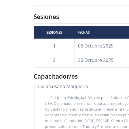
Sesiones
SESIONES
FECHAS
1
06 Octubre 2025
2
20 Octubre 2025
Capacitador/es
Lidia Susana Maquieira
Es Lic. en Psicología UBA, con post títulos en
UBA; Diplomado en infancia, educación y pedago
Con esta formación específica en Primera infa
docentes de Jardín Maternal en instituciones púb
docente en Fundacion OSDE, ESSARP, Centro CAC
presenciales, o como Tutora y Profesora respon