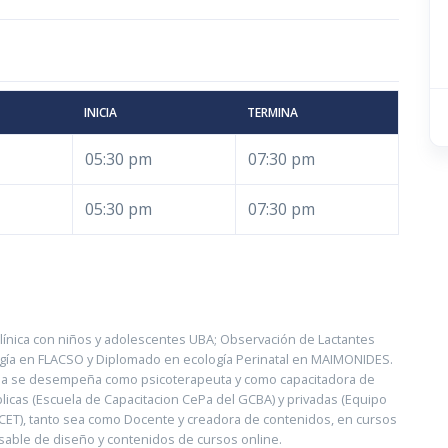
INICIA
TERMINA
05:30 pm
07:30 pm
05:30 pm
07:30 pm
 Clínica con niños y adolescentes UBA; Observación de Lactantes
gía en FLACSO y Diplomado en ecología Perinatal en MAIMONIDES.
ncia se desempeña como psicoterapeuta y como capacitadora de
licas (Escuela de Capacitacion CePa del GCBA) y privadas (Equipo
ET), tanto sea como Docente y creadora de contenidos, en cursos
sable de diseño y contenidos de cursos online.