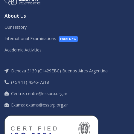
About Us
Our History
International Examinations
Enrol Now
Academic Activities
Deheza 3139 (C1429EBC) Buenos Aires Argentina
(+54 11) 4545-7218
Centre: centre@essarp.org.ar
Exams: exams@essarp.org.ar