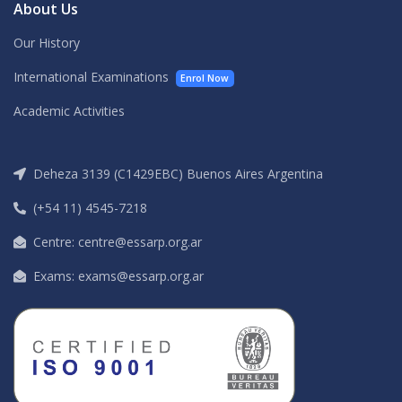
About Us
Our History
International Examinations
Enrol Now
Academic Activities
Deheza 3139 (C1429EBC) Buenos Aires Argentina
(+54 11) 4545-7218
Centre: centre@essarp.org.ar
Exams: exams@essarp.org.ar